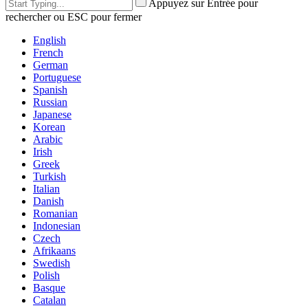
Appuyez sur Entrée pour
rechercher ou ESC pour fermer
English
French
German
Portuguese
Spanish
Russian
Japanese
Korean
Arabic
Irish
Greek
Turkish
Italian
Danish
Romanian
Indonesian
Czech
Afrikaans
Swedish
Polish
Basque
Catalan