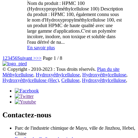
Nom du produit : HPMC 100
(Hydroxypropylméthylcellulose 100) Description
du produit : HPMC 100, également connu sous
le nom d'Hydroxypropylméthylcellulose 100, est
un produit HPMC de haute qualité avec une
large gamme d'applications.C'est un polymère
incolore, inodore, non toxique et soluble dans
l'eau dérivé de na...
En savoir plus
1
2
3
4
5
6
Suivant >
>>
Page 1 / 8
© Copyright - 2010-2023 : Tous droits réservés.
Plan du site
Méthylcellulose
,
Hydroxyéthylcellulose
,
Hydroxyéthylcellulose
,
Hydroxyéthylcellulose (Hec)
,
Cellulose
,
Hydroxyéthylcellulose
,
Contactez-nous
Parc de l'industrie chimique de Mayu, ville de Jinzhou, Hebei,
Chine