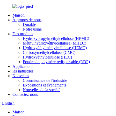
Maison
À propos de nous
Durable
Notre usine
Des produits
Hydroxypropylméthylcellulose (HPMC)
Méthylhydroxyéthylcellulose (MHEC)
Hydroxyéthylméthylcellulose (HEMC)
Carboxyméthylcellulose (CMC)
Hydroxyéthylcellulose (HEC)
Poudre de polymère redispersable (RDP)
Application
les industries
Nouvelles
Connaissance de l'industrie
Expositions et événements
Nouvelles de la société
Contactez-nous
English
Maison