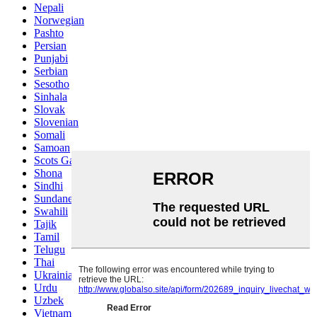
Nepali
Norwegian
Pashto
Persian
Punjabi
Serbian
Sesotho
Sinhala
Slovak
Slovenian
Somali
Samoan
Scots Gaelic
Shona
Sindhi
Sundanese
Swahili
Tajik
Tamil
Telugu
Thai
Ukrainian
Urdu
Uzbek
Vietnamese