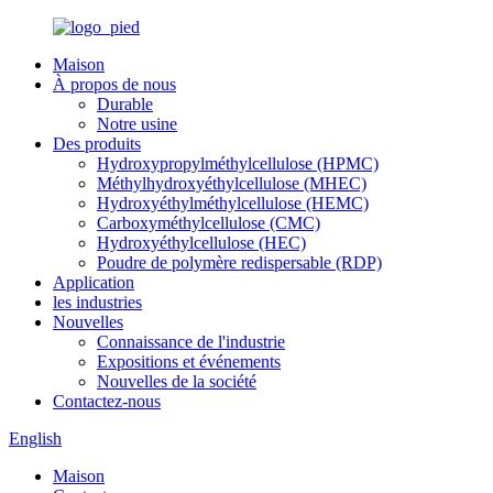
Maison
À propos de nous
Durable
Notre usine
Des produits
Hydroxypropylméthylcellulose (HPMC)
Méthylhydroxyéthylcellulose (MHEC)
Hydroxyéthylméthylcellulose (HEMC)
Carboxyméthylcellulose (CMC)
Hydroxyéthylcellulose (HEC)
Poudre de polymère redispersable (RDP)
Application
les industries
Nouvelles
Connaissance de l'industrie
Expositions et événements
Nouvelles de la société
Contactez-nous
English
Maison