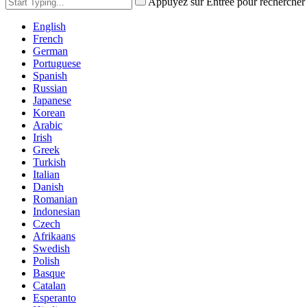
Appuyez sur Entrée pour rechercher
English
French
German
Portuguese
Spanish
Russian
Japanese
Korean
Arabic
Irish
Greek
Turkish
Italian
Danish
Romanian
Indonesian
Czech
Afrikaans
Swedish
Polish
Basque
Catalan
Esperanto