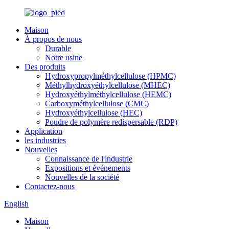
Maison
À propos de nous
Durable
Notre usine
Des produits
Hydroxypropylméthylcellulose (HPMC)
Méthylhydroxyéthylcellulose (MHEC)
Hydroxyéthylméthylcellulose (HEMC)
Carboxyméthylcellulose (CMC)
Hydroxyéthylcellulose (HEC)
Poudre de polymère redispersable (RDP)
Application
les industries
Nouvelles
Connaissance de l'industrie
Expositions et événements
Nouvelles de la société
Contactez-nous
English
Maison