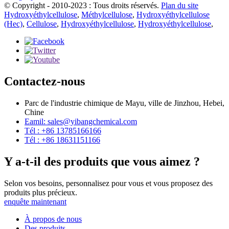
© Copyright - 2010-2023 : Tous droits réservés.
Plan du site
Hydroxyéthylcellulose
,
Méthylcellulose
,
Hydroxyéthylcellulose
(Hec)
,
Cellulose
,
Hydroxyéthylcellulose
,
Hydroxyéthylcellulose
,
Contactez-nous
Parc de l'industrie chimique de Mayu, ville de Jinzhou, Hebei,
Chine
Eamil: sales@yibangchemical.com
Tél : +86 13785166166
Tél : +86 18631151166
Y a-t-il des produits que vous aimez ?
Selon vos besoins, personnalisez pour vous et vous proposez des
produits plus précieux.
enquête maintenant
À propos de nous
Des produits